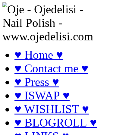
♥ Home ♥
♥ Contact me ♥
♥ Press ♥
♥ ISWAP ♥
♥ WISHLIST ♥
♥ BLOGROLL ♥