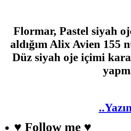
Flormar, Pastel siyah o
aldığım Alix Avien 155 n
Düz siyah oje içimi kara
yapma
..Yazı
♥ Follow me ♥