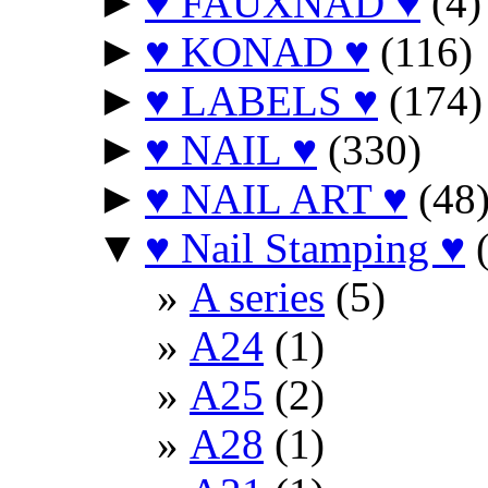
►
♥ FAUXNAD ♥
(4)
►
♥ KONAD ♥
(116)
►
♥ LABELS ♥
(174)
►
♥ NAIL ♥
(330)
►
♥ NAIL ART ♥
(48
▼
♥ Nail Stamping ♥
(
A series
(5)
A24
(1)
A25
(2)
A28
(1)