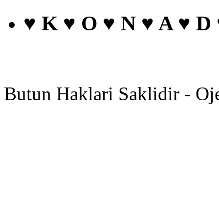
♥ K ♥ O ♥ N ♥ A ♥ D
Butun Haklari Saklidir - Oj