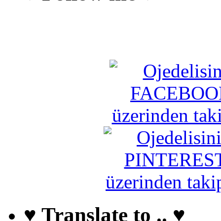
♥ Translate to .. ♥