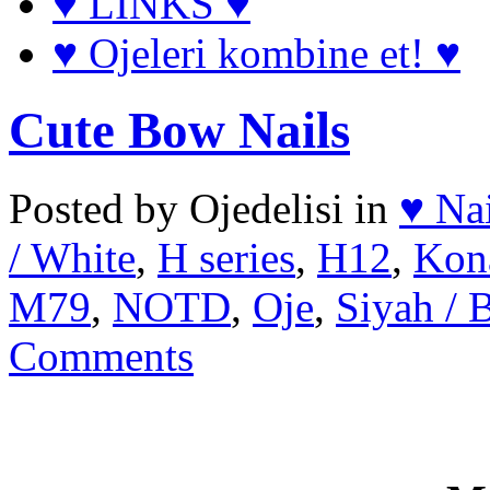
♥ LINKS ♥
♥ Ojeleri kombine et! ♥
Cute Bow Nails
Posted by Ojedelisi in
♥ Na
/ White
,
H series
,
H12
,
Kon
M79
,
NOTD
,
Oje
,
Siyah / 
Comments