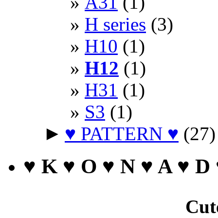
A31
(1)
H series
(3)
H10
(1)
H12
(1)
H31
(1)
S3
(1)
►
♥ PATTERN ♥
(27)
♥ K ♥ O ♥ N ♥ A ♥ D
Cut