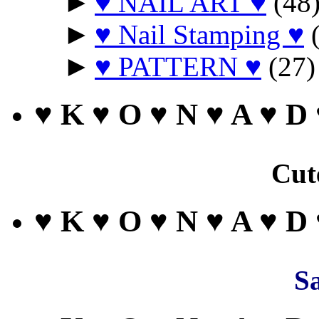
►
♥ NAIL ART ♥
(48
►
♥ Nail Stamping ♥
(
►
♥ PATTERN ♥
(27)
♥ K ♥ O ♥ N ♥ A ♥ D
Cut
♥ K ♥ O ♥ N ♥ A ♥ D
Sa