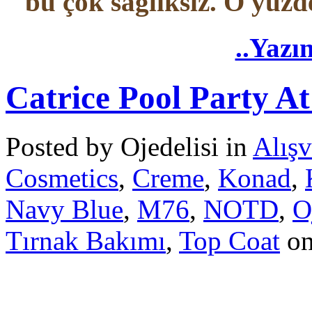
bu çok sağlıksız. O yüzd
..Yazı
Catrice Pool Party 
Posted by Ojedelisi in
Alışv
Cosmetics
,
Creme
,
Konad
,
Navy Blue
,
M76
,
NOTD
,
O
Tırnak Bakımı
,
Top Coat
on