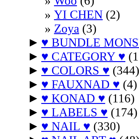
Woo
(6)
YI CHEN
(2)
Zoya
(3)
►
♥ BUNDLE MONS
►
♥ CATEGORY ♥
(1
►
♥ COLORS ♥
(344
►
♥ FAUXNAD ♥
(4)
►
♥ KONAD ♥
(116)
►
♥ LABELS ♥
(174)
►
♥ NAIL ♥
(330)