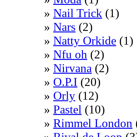
Nail Trick
(1)
Nars
(2)
Natty Orkide
(1)
Nfu oh
(2)
Nirvana
(2)
O.P.I
(20)
Orly
(12)
Pastel
(10)
Rimmel London
Rival de Loop
(3