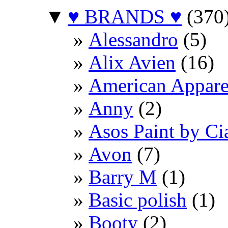
▼
♥ BRANDS ♥
(370
Alessandro
(5)
Alix Avien
(16)
American Appare
Anny
(2)
Asos Paint by Ci
Avon
(7)
Barry M
(1)
Basic polish
(1)
Booty
(2)