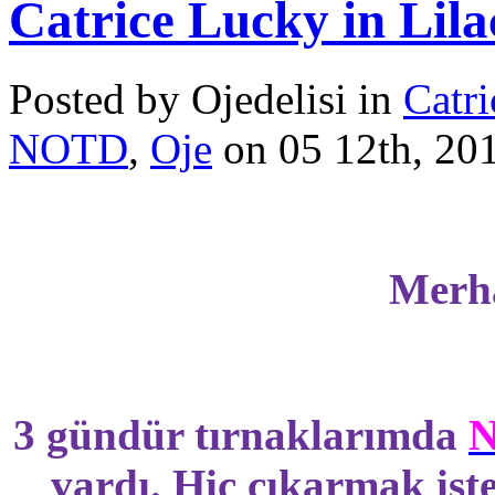
Catrice Lucky in Lila
Posted by Ojedelisi in
Catr
NOTD
,
Oje
on 05 12th, 20
Merha
3 gündür tırnaklarımda
N
vardı. Hiç çıkarmak is