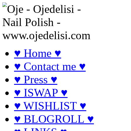
♥ Home ♥
♥ Contact me ♥
♥ Press ♥
♥ ISWAP ♥
♥ WISHLIST ♥
♥ BLOGROLL ♥