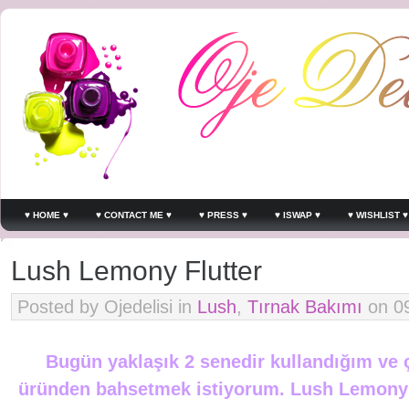
♥ HOME ♥
♥ CONTACT ME ♥
♥ PRESS ♥
♥ ISWAP ♥
♥ WISHLIST ♥
Lush Lemony Flutter
Posted by Ojedelisi in
Lush
,
Tırnak Bakımı
on 09
*
Bugün yaklaşık 2 senedir kullandığım ve
üründen bahsetmek istiyorum. Lush Lemony Fl