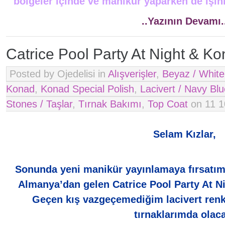
bölgeler içinde ve manikür yaparken de işiniz
..Yazının Devamı.
Catrice Pool Party At Night & K
Posted by Ojedelisi in
Alışverişler
,
Beyaz / White
Konad
,
Konad Special Polish
,
Lacivert / Navy Bl
Stones / Taşlar
,
Tırnak Bakımı
,
Top Coat
on 11 1
*
Selam Kızlar,
Sonunda yeni manikür yayınlamaya fırsatım
Almanya’dan gelen Catrice Pool Party At Nig
Geçen kış vazgeçemediğim lacivert renk 
tırnaklarımda olac