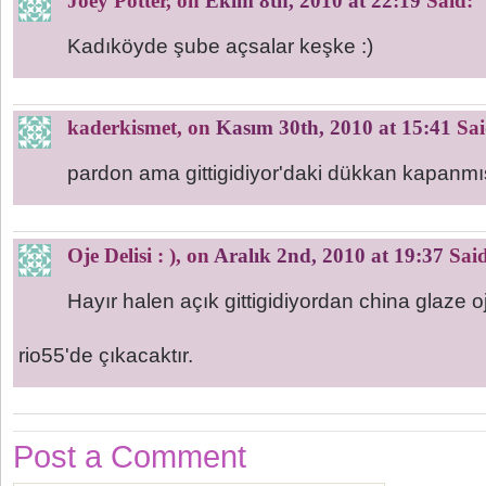
Joey Potter
, on
Ekim 8th, 2010 at 22:19
Said:
Kadıköyde şube açsalar keşke :)
kaderkismet
, on
Kasım 30th, 2010 at 15:41
Sai
pardon ama gittigidiyor'daki dükkan kapanm
Oje Delisi : )
, on
Aralık 2nd, 2010 at 19:37
Said
Hayır halen açık gittigidiyordan china glaze
rio55'de çıkacaktır.
Post a Comment