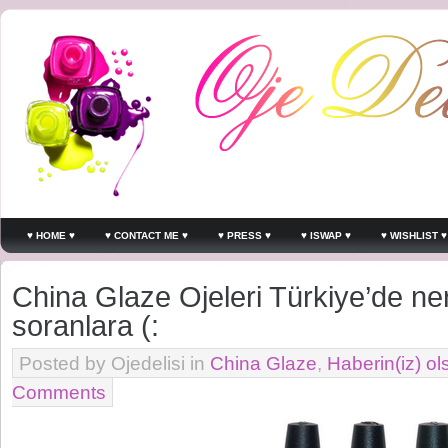
♥ HOME ♥
♥ CONTACT ME ♥
♥ PRESS ♥
♥ ISWAP ♥
♥ WISHLIST ♥
China Glaze Ojeleri Türkiye’de ner
soranlara (:
Posted by Ojedelisi in
China Glaze
,
Haberin(iz) ol
Comments