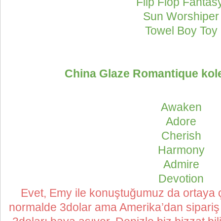
Flip Flop Fanta
Sun Worshiper
Towel Boy Toy
China Glaze Romantique kol
Awaken
Adore
Cherish
Harmony
Admire
Devotion
Evet, Emy ile konuştuğumuz da ortaya ç
normalde 3dolar ama Amerika’dan sipariş 