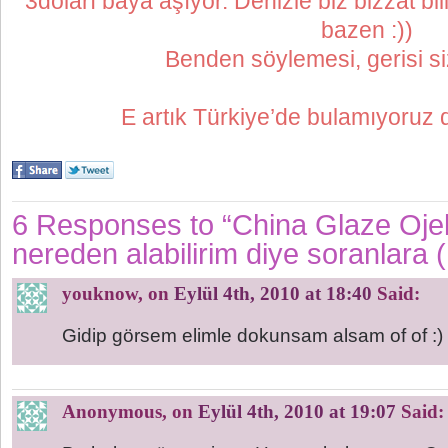
3doları baya aşıyor. Denizle biz bizzat bi
bazen :))
Benden söylemesi, gerisi si
E artık Türkiye’de bulamıyoruz
6 Responses to “China Glaze Ojel
nereden alabilirim diye soranlara (
youknow
, on
Eylül 4th, 2010 at 18:40
Said:
Gidip görsem elimle dokunsam alsam of of :)
Anonymous
, on
Eylül 4th, 2010 at 19:07
Said: