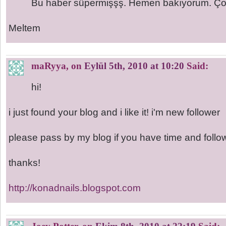
Bu haber süpermişşş. Hemen bakıyorum. Çok 
Meltem
maRyya
, on
Eylül 5th, 2010 at 10:20
Said:
hi!
i just found your blog and i like it! i'm new follower
please pass by my blog if you have time and follo
thanks!
http://konadnails.blogspot.com