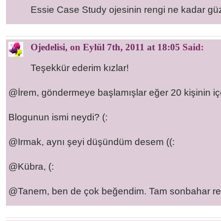
Essie Case Study ojesinin rengi ne kadar gü
Ojedelisi
, on
Eylül 7th, 2011 at 18:05
Said:
Teşekkür ederim kızlar!
@İrem, göndermeye başlamışlar eğer 20 kişinin içe
Blogunun ismi neydi? (:
@Irmak, aynı şeyi düşündüm desem ((:
@Kübra, (:
@Tanem, ben de çok beğendim. Tam sonbahar ren