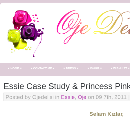
♥ HOME ♥
♥ CONTACT ME ♥
♥ PRESS ♥
♥ ISWAP ♥
♥ WISHLIST ♥
Essie Case Study & Princess Pin
Posted by Ojedelisi in
Essie
,
Oje
on 09 7th, 2011 
*
Selam Kızlar,