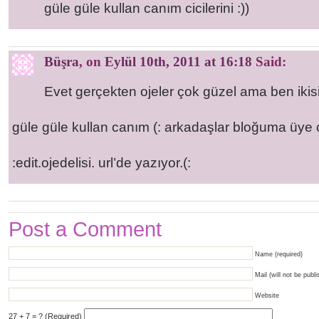
güle güle kullan canım cicilerini :))
Büşra
, on
Eylül 10th, 2011 at 16:18
Said:
Evet gerçekten ojeler çok güzel ama ben iki
güle güle kullan canım (: arkadaşlar bloğuma üye 
:edit.ojedelisi. url’de yazıyor.(:
Post a Comment
Name (required)
Mail (will not be publi
Website
27 + 7 = ? (Required)