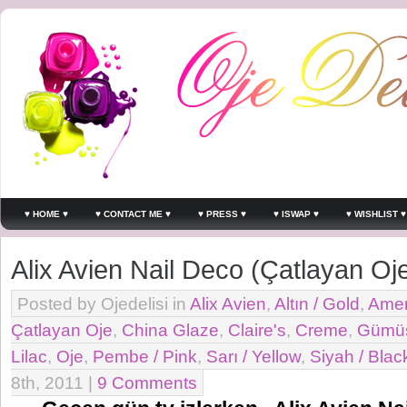
♥ HOME ♥
♥ CONTACT ME ♥
♥ PRESS ♥
♥ ISWAP ♥
♥ WISHLIST ♥
Alix Avien Nail Deco (Çatlayan Oj
Posted by Ojedelisi in
Alix Avien
,
Altın / Gold
,
Amer
Çatlayan Oje
,
China Glaze
,
Claire's
,
Creme
,
Gümüş 
Lilac
,
Oje
,
Pembe / Pink
,
Sarı / Yellow
,
Siyah / Blac
8th, 2011 |
9 Comments