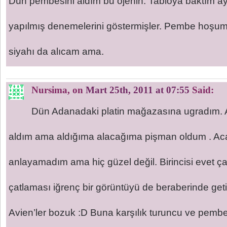
Dün pembesini aldım bu ojenin. Tabloya baktım ay
yapılmış denemelerini göstermişler. Pembe hoşuma 
siyahı da alıcam ama.
Nursima
, on
Mart 25th, 2011 at 07:55
Said:
Dün Adanadaki platin mağazasına ugradım. Ali
aldım ama aldığıma alacağıma pişman oldum . Ac
anlayamadım ama hiç güzel değil. Birincisi evet ç
çatlaması iğrenç bir görüntüyü de beraberinde getir
Avien’ler bozuk :D Buna karşılık turuncu ve pembe 