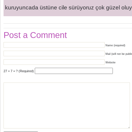
kuruyuncada üstüne cile sürüyoruz çok güzel oluyo
Post a Comment
Name (required)
Mail (will not be publi
Website
27 + 7 = ? (Required)