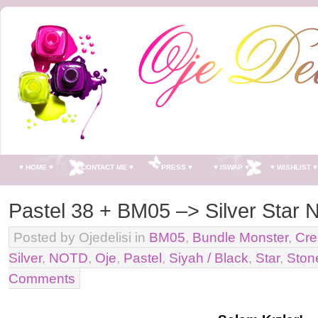
♥ HOME ♥
♥ CONTACT ME ♥
♥ PRESS ♥
♥ ISWAP ♥
♥ WISHLIST ♥
Pastel 38 + BM05 –> Silver Star N
Posted by Ojedelisi in
BM05
,
Bundle Monster
,
Cr
Silver
,
NOTD
,
Oje
,
Pastel
,
Siyah / Black
,
Star
,
Stone
Comments
*