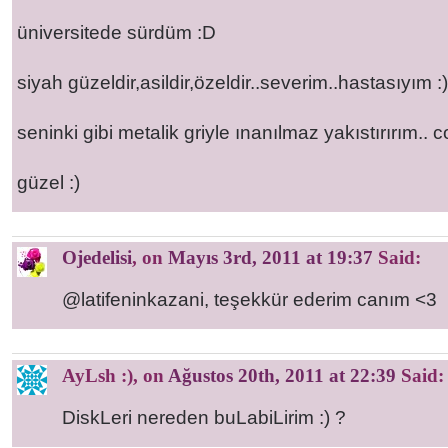
üniversitede sürdüm :D
siyah güzeldir,asildir,özeldir..severim..hastasıyım :)
seninki gibi metalik griyle ınanılmaz yakıstırırım.
güzel :)
Ojedelisi
, on
Mayıs 3rd, 2011 at 19:37
Said:
@latifeninkazani, teşekkür ederim canım <3
AyLsh :)
, on
Ağustos 20th, 2011 at 22:39
Said:
DiskLeri nereden buLabiLirim :) ?