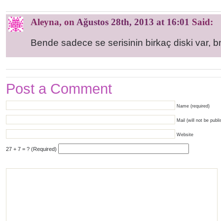
Aleyna
, on
Ağustos 28th, 2013 at 16:01
Said:
Bende sadece se serisinin birkaç diski var, b
Post a Comment
Name (required)
Mail (will not be publi
Website
27 + 7 = ? (Required)