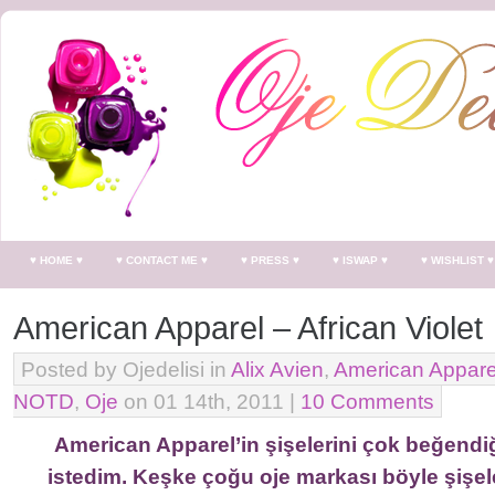
♥ HOME ♥
♥ CONTACT ME ♥
♥ PRESS ♥
♥ ISWAP ♥
♥ WISHLIST ♥
American Apparel – African Violet
Posted by Ojedelisi in
Alix Avien
,
American Appare
NOTD
,
Oje
on 01 14th, 2011 |
10 Comments
American Apparel’in şişelerini çok beğend
istedim. Keşke çoğu oje markası böyle şişel