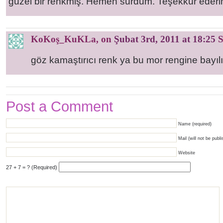
güzel bir renkmiş. Hemen sürdüm. Teşekkür ederim b
KoKoş_KuKLa
, on
Şubat 3rd, 2011 at 18:25
S
göz kamaştırıcı renk ya bu mor rengine bayı
Post a Comment
Name (required)
Mail (will not be publi
Website
27 + 7 = ? (Required)