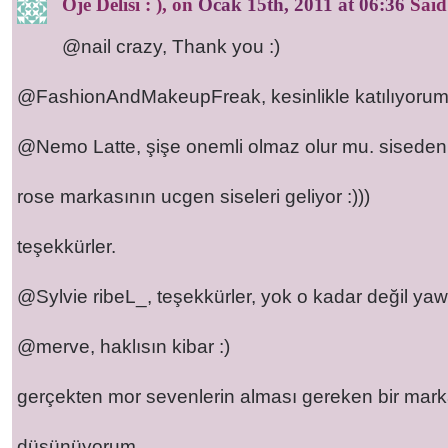
Oje Delisi : )
, on
Ocak 15th, 2011 at 06:36
Said
@nail crazy, Thank you :)
@FashionAndMakeupFreak, kesinlikle katılıyorum
@Nemo Latte, şişe onemli olmaz olur mu. sisede
rose markasının ucgen siseleri geliyor :)))
teşekkürler.
@Sylvie ribeL_, teşekkürler, yok o kadar değil yaw 
@merve, haklısın kibar :)
gerçekten mor sevenlerin alması gereken bir mar
düşünüyorum