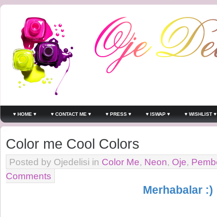
♥ HOME ♥
♥ CONTACT ME ♥
♥ PRESS ♥
♥ ISWAP ♥
♥ WISHLIST ♥
Color me Cool Colors
Posted by Ojedelisi in
Color Me
,
Neon
,
Oje
,
Pembe
Comments
Merhabalar :)