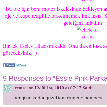
Bu oje için beni motor iskelesinde bekleyen a
oje ve küpe rengi ile farketmemek imkansız
geldiğini anladım : 
Bir tek Essie- Lilacism kaldı. Onu da en kısa
göreceksiniz : )
9 Responses to “Essie Pink Parka
cemre
, on
Eylül 1st, 2010 at 07:27
Said:
rengi ne kadar güzel tam çingene pembesi