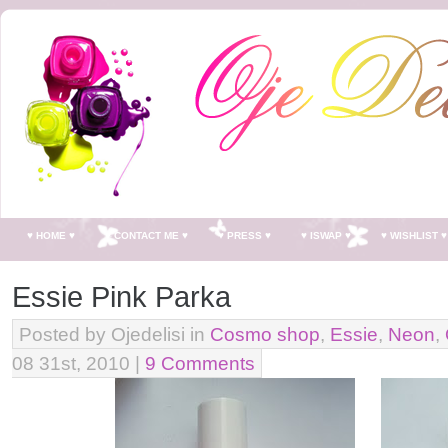
♥ HOME ♥
♥ CONTACT ME ♥
♥ PRESS ♥
♥ ISWAP ♥
♥ WISHLIST ♥
Essie Pink Parka
Posted by Ojedelisi in
Cosmo shop
,
Essie
,
Neon
,
08 31st, 2010 |
9 Comments