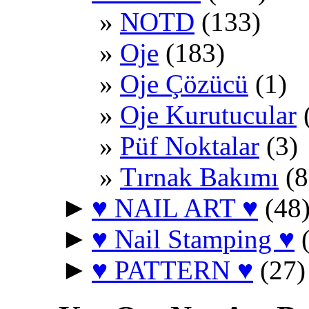
NOTD
(133)
Oje
(183)
Oje Çözücü
(1)
Oje Kurutucular
Püf Noktalar
(3)
Tırnak Bakımı
(8
►
♥ NAIL ART ♥
(48
►
♥ Nail Stamping ♥
(
►
♥ PATTERN ♥
(27)