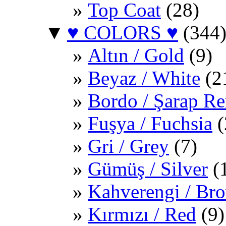
Top Coat
(28)
▼
♥ COLORS ♥
(344
Altın / Gold
(9)
Beyaz / White
(2
Bordo / Şarap Re
Fuşya / Fuchsia
(
Gri / Grey
(7)
Gümüş / Silver
(
Kahverengi / Br
Kırmızı / Red
(9)