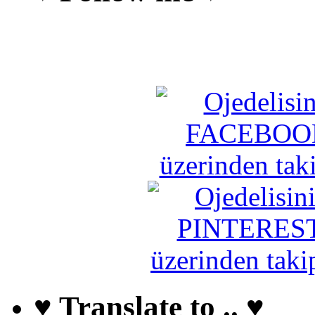
♥ Translate to .. ♥