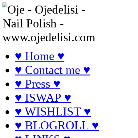
♥ Home ♥
♥ Contact me ♥
♥ Press ♥
♥ ISWAP ♥
♥ WISHLIST ♥
♥ BLOGROLL ♥