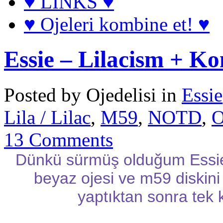
♥ LINKS ♥
♥ Ojeleri kombine et! ♥
Essie – Lilacism + K
Posted by Ojedelisi in
Essie
Lila / Lilac
,
M59
,
NOTD
,
O
13 Comments
Dünkü sürmüş olduğum Essie-
beyaz ojesi ve m59 diskini
yaptıktan sonra tek 