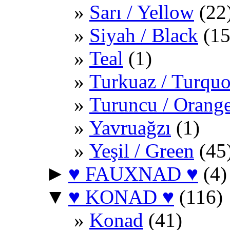
Sarı / Yellow
(22
Siyah / Black
(15
Teal
(1)
Turkuaz / Turquo
Turuncu / Orang
Yavruağzı
(1)
Yeşil / Green
(45
►
♥ FAUXNAD ♥
(4)
▼
♥ KONAD ♥
(116)
Konad
(41)