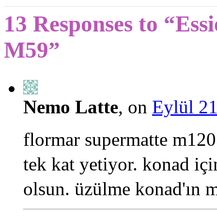
13 Responses to “Ess
M59”
Nemo Latte
, on
Eylül 21
flormar supermatte m120
tek kat yetiyor. konad i
olsun. üzülme konad'ın m