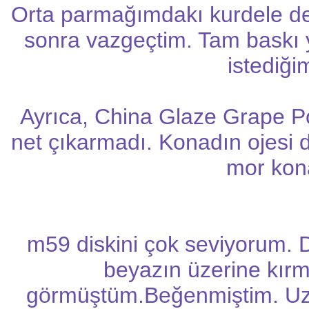
Orta parmağımdakı kurdele d
sonra vazgeçtim. Tam baskı y
istediği
Ayrıca, China Glaze Grape Po
net çıkarmadı. Konadın ojesi d
mor kona
m59 diskini çok seviyorum. D
beyazın üzerine kırmı
görmüştüm.Beğenmiştim. U