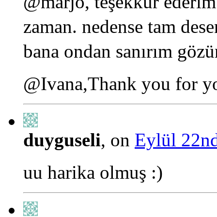
@marjo, teşekkür ederim.
zaman. nedense tam dese
bana ondan sanırım gözü
@Ivana,Thank you for yo
duyguseli
, on
Eylül 22nd
uu harika olmuş :)