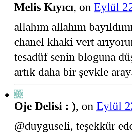
Melis Kıyıcı
, on
Eylül 2
allahım allahım bayıldım
chanel khaki vert arıyo
tesadüf senin bloguna düş
artık daha bir şevkle aray
Oje Delisi : )
, on
Eylül 2
@duyguseli, teşekkür ede