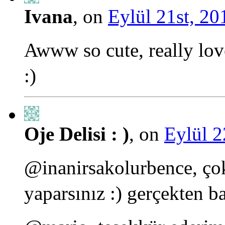
Ivana
, on
Eylül 21st, 20
Awww so cute, really lov
:)
Oje Delisi : )
, on
Eylül 2
@inanirsakolurbence, çok
yaparsınız :) gerçekten ba