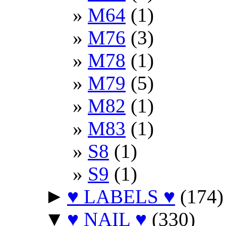
M64
(1)
M76
(3)
M78
(1)
M79
(5)
M82
(1)
M83
(1)
S8
(1)
S9
(1)
►
♥ LABELS ♥
(174)
▼
♥ NAIL ♥
(330)