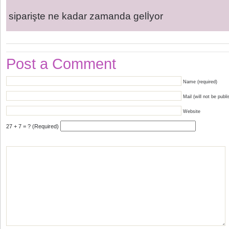
siparişte ne kadar zamanda gelİyor
Post a Comment
Name (required)
Mail (will not be publi
Website
27 + 7 = ? (Required)