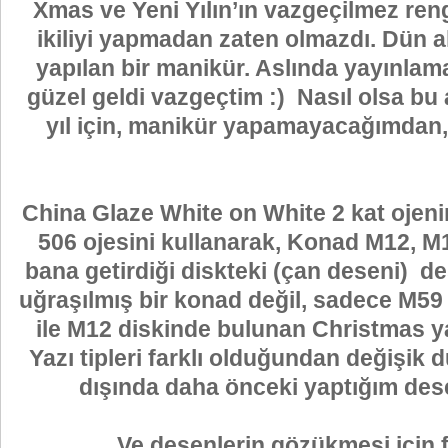
Xmas ve Yeni Yılın’ın vazgeçilmez ren
ikiliyi yapmadan zaten olmazdı. Dün 
yapılan bir manikür. Aslında yayınl
güzel geldi vazgeçtim :) Nasıl olsa bu
yıl için, manikür yapamayacağımdan, 
China Glaze White on White 2 kat ojeni
506 ojesini kullanarak, Konad M12, M
bana getirdiği diskteki (çan deseni) d
uğraşılmış bir konad değil, sadece M59
ile M12 diskinde bulunan Christmas y
Yazı tipleri farklı olduğundan değişik 
dışında daha önceki yaptığım des
Ve desenlerin gözükmesi için fo