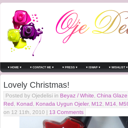
♥ HOME ♥
♥ CONTACT ME ♥
♥ PRESS ♥
♥ ISWAP ♥
♥ WISHLIST ♥
Lovely Christmas!
Posted by Ojedelisi in
Beyaz / White
,
China Glaze
Red
,
Konad
,
Konada Uygun Ojeler
,
M12
,
M14
,
M5
on 12 11th, 2010 |
13 Comments