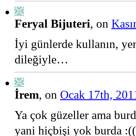
Feryal Bijuteri
, on
Kası
İyi günlerde kullanın, ye
dileğiyle…
İrem
, on
Ocak 17th, 201
Ya çok güzeller ama burda
yani hiçbişi yok burda :((