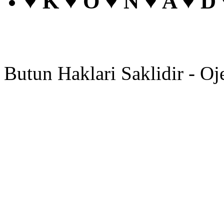
♥ K ♥ O ♥ N ♥ A ♥ D
Butun Haklari Saklidir - Oj