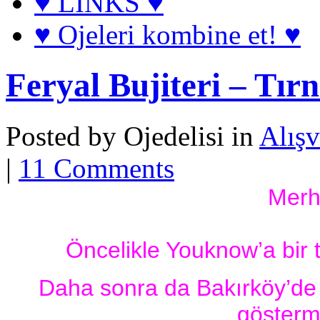
♥ LINKS ♥
♥ Ojeleri kombine et! ♥
Feryal Bujiteri – Tırn
Posted by Ojedelisi in
Alışv
|
11 Comments
Merh
Öncelikle Youknow’a bir 
Daha sonra da Bakırköy’de F
gösterm