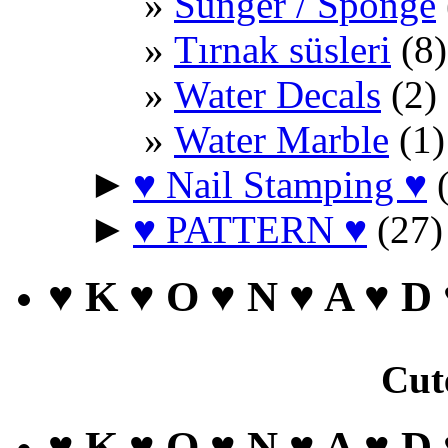
Sünger / Sponge
Tırnak süsleri
(8)
Water Decals
(2)
Water Marble
(1)
►
♥ Nail Stamping ♥
(
►
♥ PATTERN ♥
(27)
♥ K ♥ O ♥ N ♥ A ♥ D
Cut
♥ K ♥ O ♥ N ♥ A ♥ D