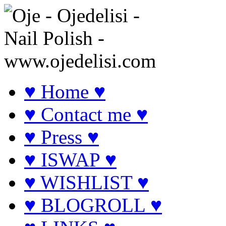
♥ Home ♥
♥ Contact me ♥
♥ Press ♥
♥ ISWAP ♥
♥ WISHLIST ♥
♥ BLOGROLL ♥