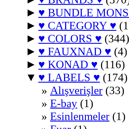
►
♥ BUNDLE MONS
►
♥ CATEGORY ♥
(1
►
♥ COLORS ♥
(344
►
♥ FAUXNAD ♥
(4)
►
♥ KONAD ♥
(116)
▼
♥ LABELS ♥
(174)
Alışverişler
(33)
E-bay
(1)
Esinlenmeler
(1)