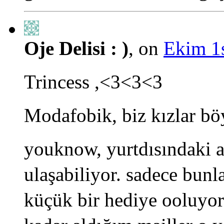
Oje Delisi : )
, on
Ekim 1s
Trincess ,<3<3<3
Modafobik, biz kızlar böyl
youknow, yurtdısındaki a
ulaşabiliyor. sadece bun
küçük bir hediye ooluyor.