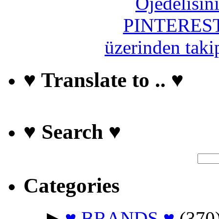
♥ Translate to .. ♥
♥ Search ♥
Categories
►
♥ BRANDS ♥
(370