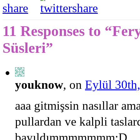
11 Responses to “Fery
Süsleri”
youknow
, on
Eylül 30th
aaa gitmişsin nasıllar am
pullardan ve kalpli tasla
bayıldımmmmmmm:D