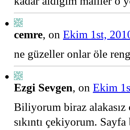
kadar aldığım mailler o y
cemre
, on
Ekim 1st, 201
ne güzeller onlar öle ren
Ezgi Sevgen
, on
Ekim 1s
Biliyorum biraz alakasız
sıkıntı çekiyorum. Sayfa 