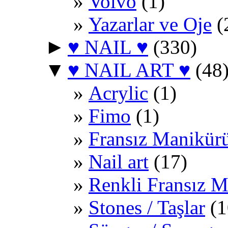
Volvo
(1)
Yazarlar ve Oje
(
►
♥ NAIL ♥
(330)
▼
♥ NAIL ART ♥
(48
Acrylic
(1)
Fimo
(1)
Fransız Manikür
Nail art
(17)
Renkli Fransız 
Stones / Taşlar
(1