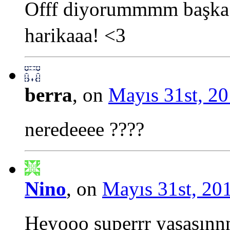
Offf diyorummmm başka
harikaaa! <3
berra
, on
Mayıs 31st, 20
neredeeee ????
Nino
, on
Mayıs 31st, 201
Heyooo superrr yasasınnn