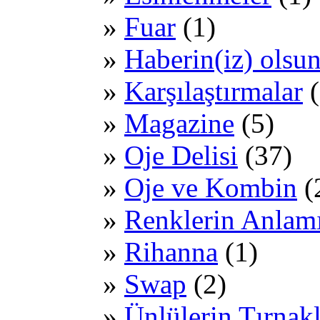
Fuar
(1)
Haberin(iz) olsu
Karşılaştırmalar
(
Magazine
(5)
Oje Delisi
(37)
Oje ve Kombin
(
Renklerin Anlam
Rihanna
(1)
Swap
(2)
Ünlülerin Tırnakl