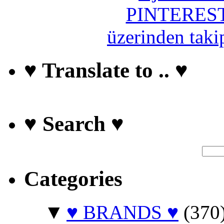
♥ Translate to .. ♥
♥ Search ♥
Categories
▼
♥ BRANDS ♥
(370