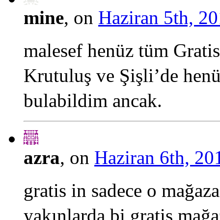
mine
, on
Haziran 5th, 20
malesef henüz tüm Grati
Krutuluş ve Şişli’de hen
bulabildim ancak.
azra
, on
Haziran 6th, 20
gratis in sadece o mağaz
yakınlarda bi gratis mağa