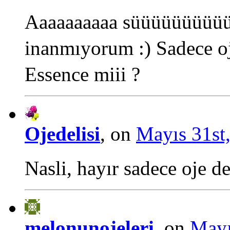
Aaaaaaaaaa süüüüüüüüüüü
inanmıyorum :) Sadece oj
Essence miii ?
Ojedelisi
, on
Mayıs 31st,
Nasli, hayır sadece oje de
melonunojeleri
, on
Mayı