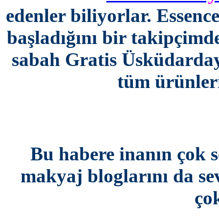
edenler biliyorlar. Essenc
başladığını bir takipçim
sabah Gratis Üsküdardayd
tüm ürünleri
*
Bu habere inanın çok 
makyaj bloglarını da sev
ço