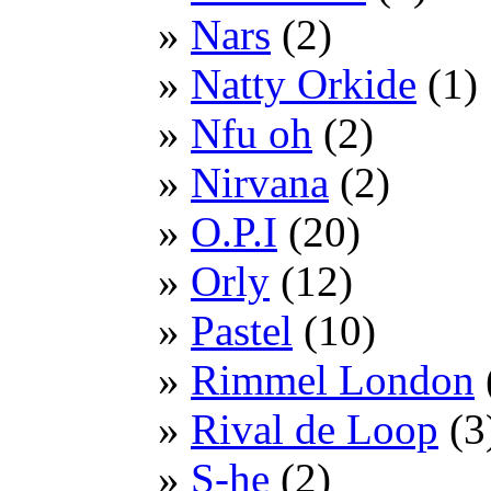
Nars
(2)
Natty Orkide
(1)
Nfu oh
(2)
Nirvana
(2)
O.P.I
(20)
Orly
(12)
Pastel
(10)
Rimmel London
Rival de Loop
(3
S-he
(2)