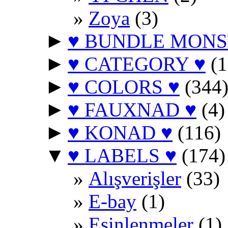
Zoya
(3)
►
♥ BUNDLE MONS
►
♥ CATEGORY ♥
(1
►
♥ COLORS ♥
(344
►
♥ FAUXNAD ♥
(4)
►
♥ KONAD ♥
(116)
▼
♥ LABELS ♥
(174)
Alışverişler
(33)
E-bay
(1)
Esinlenmeler
(1)