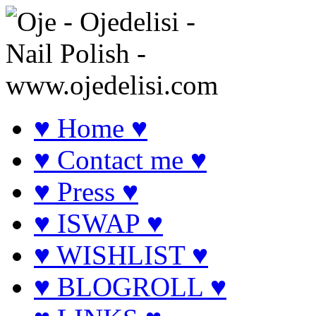
♥ Home ♥
♥ Contact me ♥
♥ Press ♥
♥ ISWAP ♥
♥ WISHLIST ♥
♥ BLOGROLL ♥