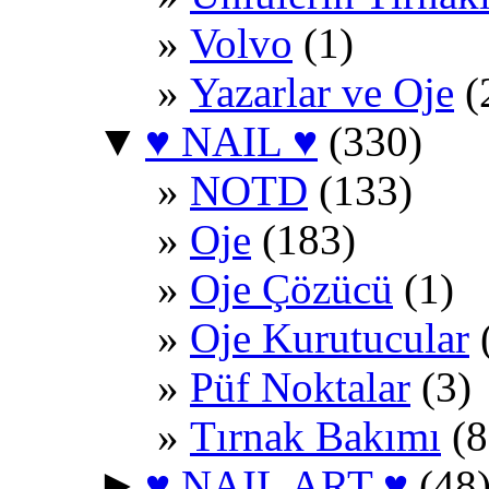
Volvo
(1)
Yazarlar ve Oje
(
▼
♥ NAIL ♥
(330)
NOTD
(133)
Oje
(183)
Oje Çözücü
(1)
Oje Kurutucular
Püf Noktalar
(3)
Tırnak Bakımı
(8
►
♥ NAIL ART ♥
(48